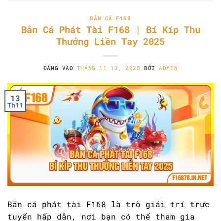
BẮN CÁ F168
Bắn Cá Phát Tài F168 | Bí Kíp Thu
Thưởng Liền Tay 2025
ĐĂNG VÀO
THÁNG 11 13, 2025
BỞI
ADMIN
13
Th11
Bắn cá phát tài F168 là trò giải trí trực
tuyến hấp dẫn, nơi bạn có thể tham gia