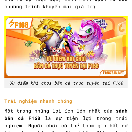
chương trình khuyến mãi giá trị.
Ưu điểm khi chơi bắn cá trực tuyến tại F168
Trải nghiệm nhanh chóng
Một trong những lợi ích lớn nhất của
sảnh
bắn cá F168
là sự tiện lợi trong trải
nghiệm. Người chơi có thể tham gia bất cứ