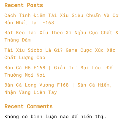
Recent Posts
Cách Tính Điểm Tài Xỉu Siêu Chuẩn Và Cơ
Bản Nhất Tại F168
Bắt Kèo Tài Xỉu Theo Xí Ngầu Cực Chất &
Thắng Đậm
Tài Xỉu Sicbo Là Gì? Game Cược Xúc Xắc
Chất Lượng Cao
Bắn Cá H5 F168 | Giải Trí Mọi Lúc, Đổi
Thưởng Mọi Nơi
Bắn Cá Long Vương F168 | Săn Cá Hiếm,
Nhận Vàng Liền Tay
Recent Comments
Không có bình luận nào để hiển thị.