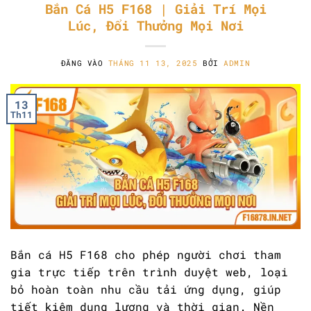
Bắn Cá H5 F168 | Giải Trí Mọi
Lúc, Đổi Thưởng Mọi Nơi
ĐĂNG VÀO
THÁNG 11 13, 2025
BỞI
ADMIN
13
Th11
Bắn cá H5 F168 cho phép người chơi tham
gia trực tiếp trên trình duyệt web, loại
bỏ hoàn toàn nhu cầu tải ứng dụng, giúp
tiết kiệm dung lượng và thời gian. Nền