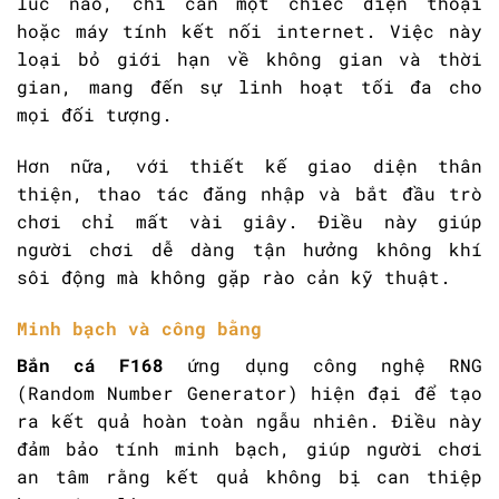
lúc nào, chỉ cần một chiếc điện thoại
hoặc máy tính kết nối internet. Việc này
loại bỏ giới hạn về không gian và thời
gian, mang đến sự linh hoạt tối đa cho
mọi đối tượng.
Hơn nữa, với thiết kế giao diện thân
thiện, thao tác đăng nhập và bắt đầu trò
chơi chỉ mất vài giây. Điều này giúp
người chơi dễ dàng tận hưởng không khí
sôi động mà không gặp rào cản kỹ thuật.
Minh bạch và công bằng
Bắn cá F168
ứng dụng công nghệ RNG
(Random Number Generator) hiện đại để tạo
ra kết quả hoàn toàn ngẫu nhiên. Điều này
đảm bảo tính minh bạch, giúp người chơi
an tâm rằng kết quả không bị can thiệp