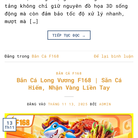
tảng không chỉ giữ nguyên đồ họa 3D sống
động mà còn đảm bảo tốc độ xử lý nhanh,
mượt mà […]
TIẾP TỤC ĐỌC
→
Đăng trong
Bắn Cá F168
Để lại bình luận
BẮN CÁ F168
Bắn Cá Long Vương F168 | Săn Cá
Hiếm, Nhận Vàng Liền Tay
ĐĂNG VÀO
THÁNG 11 13, 2025
BỞI
ADMIN
13
Th11