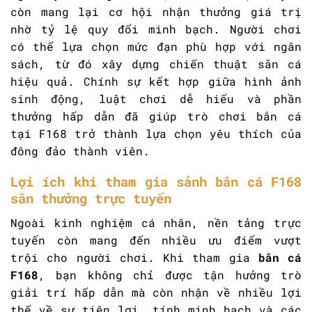
còn mang lại cơ hội nhận thưởng giá trị
nhờ tỷ lệ quy đổi minh bạch. Người chơi
có thể lựa chọn mức đạn phù hợp với ngân
sách, từ đó xây dựng chiến thuật săn cá
hiệu quả. Chính sự kết hợp giữa hình ảnh
sinh động, luật chơi dễ hiểu và phần
thưởng hấp dẫn đã giúp trò chơi bắn cá
tại F168 trở thành lựa chọn yêu thích của
đông đảo thành viên.
Lợi ích khi tham gia sảnh bắn cá F168
săn thưởng trực tuyến
Ngoài kinh nghiệm cá nhân, nền tảng trực
tuyến còn mang đến nhiều ưu điểm vượt
trội cho người chơi. Khi tham gia
bắn cá
F168
, bạn không chỉ được tận hưởng trò
giải trí hấp dẫn mà còn nhận về nhiều lợi
thế về sự tiện lợi, tính minh bạch và các