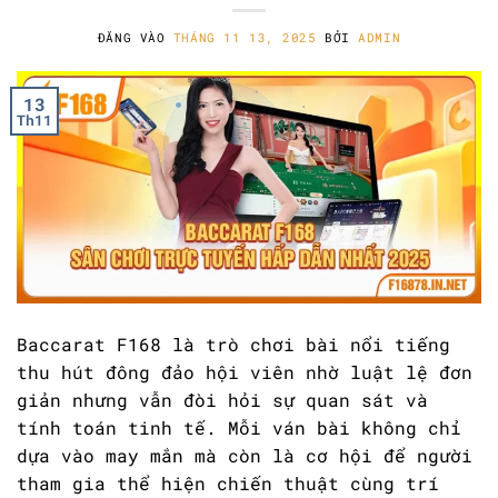
ĐĂNG VÀO
THÁNG 11 13, 2025
BỞI
ADMIN
13
Th11
Baccarat F168 là trò chơi bài nổi tiếng
thu hút đông đảo hội viên nhờ luật lệ đơn
giản nhưng vẫn đòi hỏi sự quan sát và
tính toán tinh tế. Mỗi ván bài không chỉ
dựa vào may mắn mà còn là cơ hội để người
tham gia thể hiện chiến thuật cùng trí