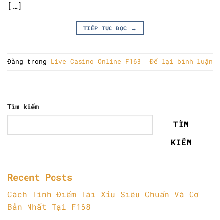
[…]
TIẾP TỤC ĐỌC
→
Đăng trong
Live Casino Online F168
Để lại bình luận
Tìm kiếm
TÌM
KIẾM
Recent Posts
Cách Tính Điểm Tài Xỉu Siêu Chuẩn Và Cơ
Bản Nhất Tại F168