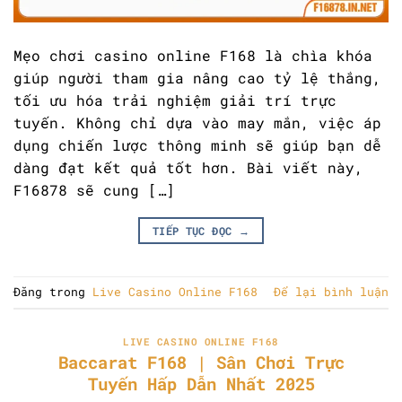
Mẹo chơi casino online F168 là chìa khóa
giúp người tham gia nâng cao tỷ lệ thắng,
tối ưu hóa trải nghiệm giải trí trực
tuyến. Không chỉ dựa vào may mắn, việc áp
dụng chiến lược thông minh sẽ giúp bạn dễ
dàng đạt kết quả tốt hơn. Bài viết này,
F16878 sẽ cung […]
TIẾP TỤC ĐỌC
→
Đăng trong
Live Casino Online F168
Để lại bình luận
LIVE CASINO ONLINE F168
Baccarat F168 | Sân Chơi Trực
Tuyến Hấp Dẫn Nhất 2025