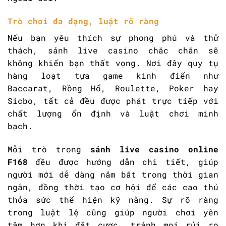
Trò chơi đa dạng, luật rõ ràng
Nếu bạn yêu thích sự phong phú và thử
thách, sảnh live casino chắc chắn sẽ
không khiến bạn thất vọng. Nơi đây quy tụ
hàng loạt tựa game kinh điển như
Baccarat, Rồng Hổ, Roulette, Poker hay
Sicbo, tất cả đều được phát trực tiếp với
chất lượng ổn định và luật chơi minh
bạch.
Mỗi trò trong
sảnh live casino online
F168
đều được hướng dẫn chi tiết, giúp
người mới dễ dàng nắm bắt trong thời gian
ngắn, đồng thời tạo cơ hội để các cao thủ
thỏa sức thể hiện kỹ năng. Sự rõ ràng
trong luật lệ cũng giúp người chơi yên
tâm hơn khi đặt cược, tránh mọi rủi ro