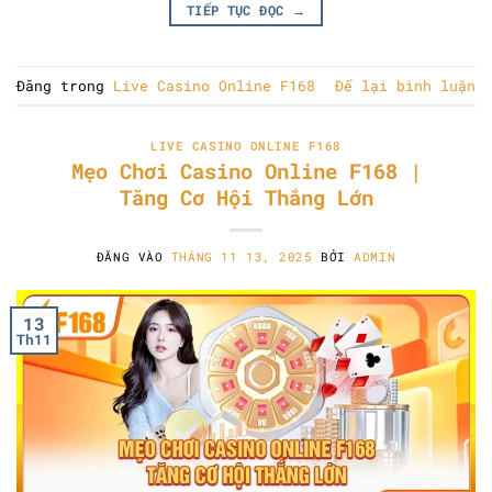
TIẾP TỤC ĐỌC
→
Đăng trong
Live Casino Online F168
Để lại bình luận
LIVE CASINO ONLINE F168
Mẹo Chơi Casino Online F168 |
Tăng Cơ Hội Thắng Lớn
ĐĂNG VÀO
THÁNG 11 13, 2025
BỞI
ADMIN
13
Th11