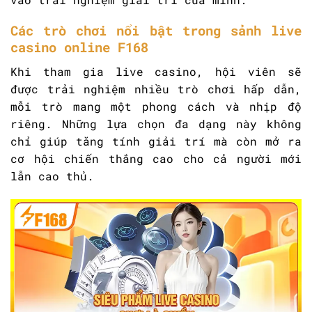
Các trò chơi nổi bật trong sảnh live
casino online F168
Khi tham gia live casino, hội viên sẽ
được trải nghiệm nhiều trò chơi hấp dẫn,
mỗi trò mang một phong cách và nhịp độ
riêng. Những lựa chọn đa dạng này không
chỉ giúp tăng tính giải trí mà còn mở ra
cơ hội chiến thắng cao cho cả người mới
lẫn cao thủ.