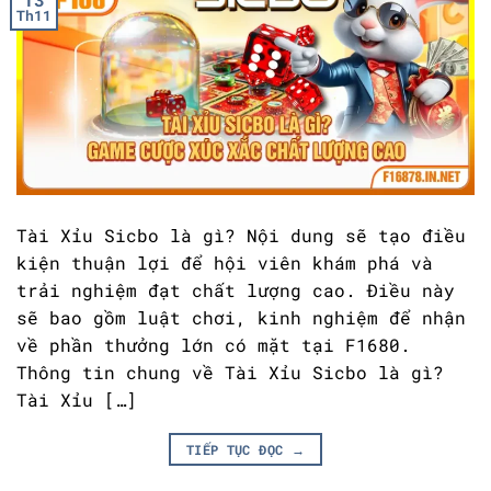
Th11
Tài Xỉu Sicbo là gì? Nội dung sẽ tạo điều
kiện thuận lợi để hội viên khám phá và
trải nghiệm đạt chất lượng cao. Điều này
sẽ bao gồm luật chơi, kinh nghiệm để nhận
về phần thưởng lớn có mặt tại F1680.
Thông tin chung về Tài Xỉu Sicbo là gì?
Tài Xỉu […]
TIẾP TỤC ĐỌC
→