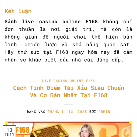
Kết luận
Sảnh live casino online F168
không chỉ
đơn thuần là nơi giải trí, mà còn là
không gian để người chơi thể hiện bản
lĩnh, chiến lược và khả năng quan sát.
Hãy thử sức tại F168 ngay hôm nay để cảm
nhận sự khác biệt của nhà cái đẳng cấp.
LIVE CASINO ONLINE F168
Cách Tính Điểm Tài Xỉu Siêu Chuẩn
Và Cơ Bản Nhất Tại F168
ĐĂNG VÀO
THÁNG 11 13, 2025
BỞI
ADMIN
13
Th11