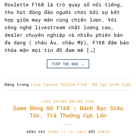
Roulette F168 là trò quay số nổi tiếng,
thu hút đông đảo người chơi bởi sự kết
hợp giữa may mắn cùng chiến lược. Với
công nghệ livestream chất lượng cao,
dealer chuyên nghiệp và nhiều phiên bản
đa dạng ( châu Âu, châu Mỹ), F168 đảm bảo
thỏa mãn mọi tín đồ đam mê […]
TIẾP TỤC ĐỌC
→
Đăng trong
Live Casino Online F168
Để lại bình luận
LIVE CASINO ONLINE F168
Game Rồng Hổ F168 | Đánh Bạc Siêu
Tốc, Trả Thưởng Cực Lớn
ĐĂNG VÀO
THÁNG 11 13, 2025
BỞI
ADMIN