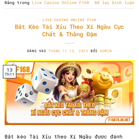
Đăng trong
Live Casino Online F168
Để lại bình luận
LIVE CASINO ONLINE F168
Bắt Kèo Tài Xỉu Theo Xí Ngầu Cực
Chất & Thắng Đậm
ĐĂNG VÀO
THÁNG 11 13, 2025
BỞI
ADMIN
13
Th11
Bắt kèo Tài Xỉu theo Xí Ngầu được đánh