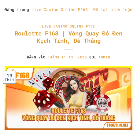
Đăng trong
Live Casino Online F168
Để lại bình luận
LIVE CASINO ONLINE F168
Roulette F168 | Vòng Quay Đỏ Đen
Kịch Tính, Dễ Thắng
ĐĂNG VÀO
THÁNG 11 13, 2025
BỞI
ADMIN
13
Th11