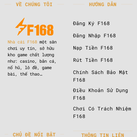
VỀ CHÚNG TÔI
HƯỚNG DẪN
Đăng Ký F168
Đăng Nhập F168
Nhà cái F168
một sân
Nạp Tiền F168
chơi uy tín, sở hữu
kho game chất lượng
Rút Tiền F168
như: casino, bắn cá,
nổ hũ, lô đề, game
Chính Sách Bảo Mật
bài, thể thao…
F168
Điều Khoản Sử Dụng
F168
Chơi Có Trách Nhiệm
F168
CHỦ ĐỀ NỔI BẬT
THÔNG TIN LIÊN